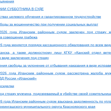
пьянения
НИИ СУББОТНИКА В СУДЕ
твах целевого обучения и гарантированном трудоустройстве
боды за мошенничество при получении социальных выплат
2026 года Иланским районным судом заключен под стражу жи
в совершении грабежа
26 года меняется порядок кассационного обжалования по всем вид
Канска, а также должностному лицу КГКУ «Канский отдел вет
в виде заключения под стражу
ения свободы за уклонение от отбывания наказания в виде исправ
2026 года Иланским районным судом рассмотрена жалоба муж
Д России «Иланский»
осиделки
под стражу мужчина, подозреваемый в убийстве своей сожительниц
26 года Иланским районным судом взыскана задолженность по упла
неингашского муниципального округа Красноярского края