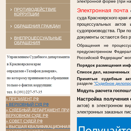
электронной форме (при н
ПРОТИВОДЕЙСТВИЕ
Электронная почта
КОРРУПЦИИ
суда Красноярского края 
процессуальных актов 
ОБРАЩЕНИЯ ГРАЖДАН
судопроизводства. При п
документы остаются без р
ВНЕПРОЦЕССУАЛЬНЫЕ
ОБРАЩЕНИЯ
Обращения не процессуа
предусмотренном Федерал
Российской Федерации" мо
Порядок размещения инф
Список дел, назначенных
Принятые судебные ак
разделе
"Судебное делопро
Модуль расчета госпо
Настройка получения
» ПРЕЗИДЕНТ РФ
» ВЕРХОВНЫЙ СУД РФ
актов) в электронном ви
» СУДЕБНЫЙ ДЕПАРТАМЕНТ ПРИ
электронных заказных пис
ВЕРХОВНОМ СУДЕ РФ
» СОВЕТ СУДЕЙ РФ
» ВЫСШАЯ КВАЛИФИКАЦИОННАЯ