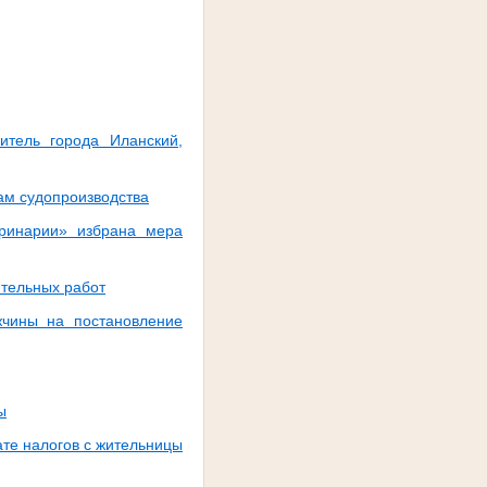
тель города Иланский,
ам судопроизводства
еринарии» избрана мера
ительных работ
чины на постановление
ы
те налогов с жительницы