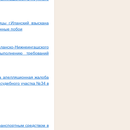
ицы г.Иланский взыскана
енные побои
Иланско-Нижнеингашского
выполнению требований
на апелляционная жалоба
 судебного участка №34 в
ранспортным средством в