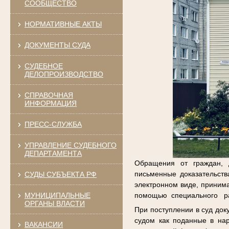
СООБЩЕСТВО
НОРМАТИВНЫЕ АКТЫ
ДОКУМЕНТЫ СУДА
СУДЕБНОЕ
ДЕЛОПРОИЗВОДСТВО
СПРАВОЧНАЯ
ИНФОРМАЦИЯ
ПРЕСС-СЛУЖБА
УПРАВЛЕНИЕ СУДЕБНОГО
ДЕПАРТАМЕНТА
Обращения от граждан, д
письменные доказательст
СУДЫ СУБЪЕКТА РФ
электронном виде, приним
МУНИЦИПАЛЬНЫЕ
помощью специального ра
ОРГАНЫ ВЛАСТИ
При поступлении в суд до
судом как поданные в на
ВАКАНСИИ