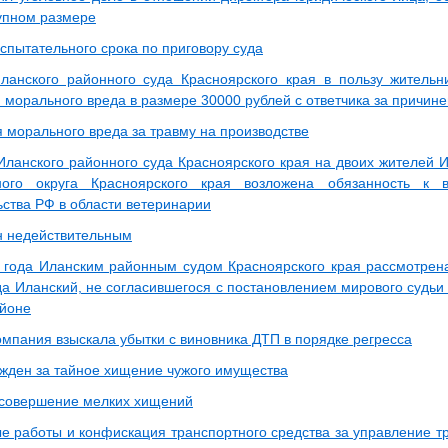
рупном размере
спытательного срока по приговору суда
анского районного суда Красноярского края в пользу жительн
 морального вреда в размере 30000 рублей с ответчика за причин
 морального вреда за травму на производстве
ланского районного суда Красноярского края на двоих жителей 
ного округа Красноярского края возложена обязанность к 
ьства РФ в области ветеринарии
н недействительным
 года Иланским районным судом Красноярского края рассмотре
да Иланский, не согласившегося с постановлением мирового судьи
йоне
омпания взыскала убытки с виновника ДТП в порядке регресса
жден за тайное хищение чужого имущества
 совершение мелких хищений
е работы и конфискация транспортного средства за управление т