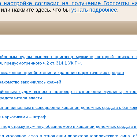
о настройке согласия на получение Госпочты н
 или нажмите здесь, что бы
узнать подробнее
.
айонным судом вынесен приговор мужчине, который признан 
, предусмотренного ч.2 ст. 314.1 УК РФ.
 незаконное приобретение и хранение наркотических средств
накомство закончилось кражей
айонным судом вынесен приговор в отношении мужчины, кото
редставителя власти
знан виновным в совершении хищения денежных средств с банковс
е наркотиками – штраф
л под стражу мужчину, обвиняемого в хищении денежных средств в
ил уголовное дело в отношении директора юридического лица, о