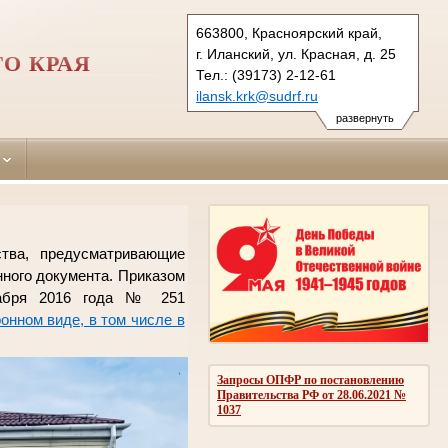
663800, Красноярский край,
г. Иланский, ул. Красная, д. 25
О КРАЯ
Тел.: (39173) 2-12-61
ilansk.krk@sudrf.ru
показать на карте
развернуть
ства, предусматривающие
нного документа. Приказом
кабря 2016 года № 251
нном виде, в том числе в
Запросы ОПФР по постановлению
Правительства РФ от 28.06.2021 №
1037