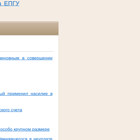
а ЕПГУ
виновным в совершении
рый применил насилие в
кого счета
 особо крупном размере
бвинявшегося в неуплате