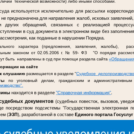
аличии технической возможности) либо иными способами.
суда
используется исключительно для рассылки корреспонде
и не предназначена для направления жалоб, исковых заявлений,
и других обращений, связанных с реализацией процессу
оступлении в суд документа в электронном виде без заполнени
ассмотрения, как поданные в нарушении Порядка.
льного характера (предложения, заявления, жалобы), рас
ьным законом от 02.05.2006 г. № 59- ФЗ "О порядке рассмо
гут быть направлены в суд при помощи раздела сайта
«Обращения
ормации на сайте
 к слушанию
размещается в разделе "
Судебное делопроизводств
ты
по уголовный делам, гражданским и административны
изводство".
шлины
находится в разделе
"Справочная информация"
.
 судебных документов
(судебных повесток, вызовов, уведо
де посредством подсистемы "Государственная электронная по
ем (
ЭЗП
), разработанной в составе
Единого портала Госуслуг