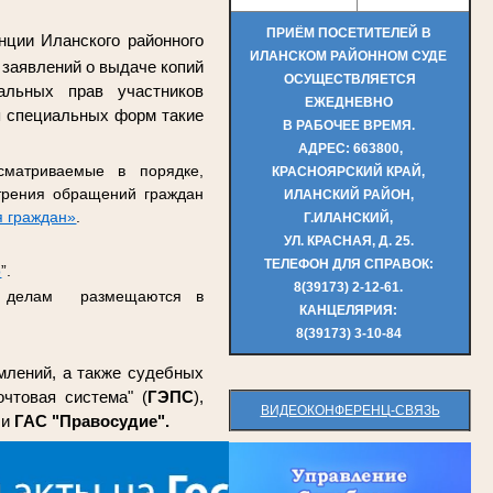
ПРИЁМ ПОСЕТИТЕЛЕЙ В
нции Иланского районного
ИЛАНСКОМ
РАЙОННОМ СУДЕ
 заявлений о выдаче копий
ОСУЩЕСТВЛЯЕТСЯ
альных прав участников
ЕЖЕДНЕВНО
я специальных форм такие
В РАБОЧЕЕ
ВРЕМЯ.
АДРЕС: 663800,
сматриваемые в порядке,
КРАСНОЯРСКИЙ
КРАЙ,
трения обращений граждан
ИЛАНСКИЙ РАЙОН,
 граждан»
.
Г.ИЛАНСКИЙ,
УЛ. КРАСНАЯ, Д. 25.
ТЕЛЕФОН ДЛЯ СПРАВОК:
о
”.
8(39173) 2-12-61.
м делам размещаются в
КАНЦЕЛЯРИЯ:
8(39173) 3-10-84
млений, а также судебных
чтовая система" (
ГЭПС
),
ВИДЕОКОНФЕРЕНЦ-СВЯЗЬ
и
ГАС "Правосудие".