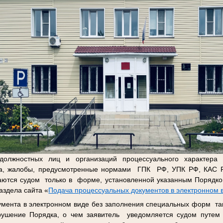
олжностных лиц и организаций процессуального характера 
ва, жалобы, предусмотренные нормами ГПК РФ, УПК РФ, КАС Р
аются судом только в форме, установленной указанным Порядком,
здела сайта «
Подача процессуальных документов в электронном 
кумента в электронном виде без заполнения специальных форм та
рушение Порядка, о чем заявитель уведомляется судом путем